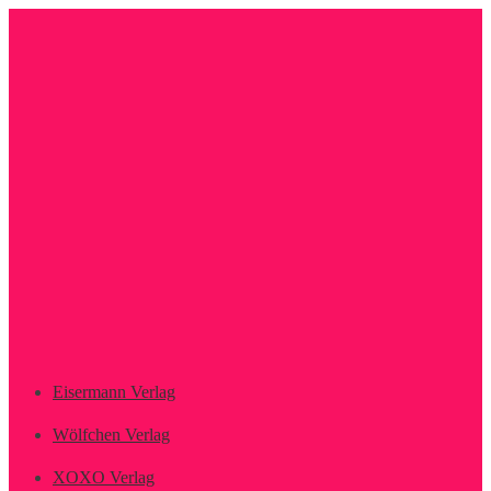
Zur
Zum
Navigation
Inhalt
springen
springen
Eisermann Verlag
Wölfchen Verlag
XOXO Verlag