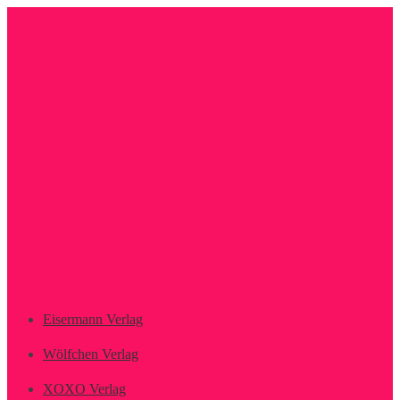
Zur
Zum
Navigation
Inhalt
springen
springen
Eisermann Verlag
Wölfchen Verlag
XOXO Verlag